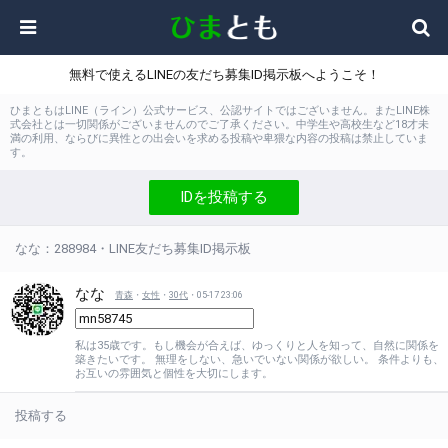
無料で使えるLINEの友だち募集ID掲示板へようこそ！
ひまともはLINE（ライン）公式サービス、公認サイトではございません。またLINE株
式会社とは一切関係がございませんのでご了承ください。中学生や高校生など18才未
満の利用、ならびに異性との出会いを求める投稿や卑猥な内容の投稿は禁止していま
す。
IDを投稿する
なな：288984・LINE友だち募集ID掲示板
なな
青森
・
女性
・
30代
・05-17 23:06
私は35歳です。もし機会が合えば、ゆっくりと人を知って、自然に関係を
築きたいです。 無理をしない、急いでいない関係が欲しい。 条件よりも、
お互いの雰囲気と個性を大切にします。
投稿する