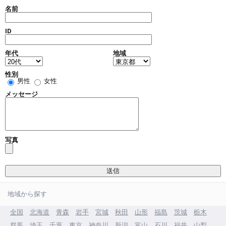
名前
ID
年代
地域
性別
男性
女性
メッセージ
写真
地域から探す
全国
北海道
青森
岩手
宮城
秋田
山形
福島
茨城
栃木
群馬
埼玉
千葉
東京
神奈川
新潟
富山
石川
福井
山梨