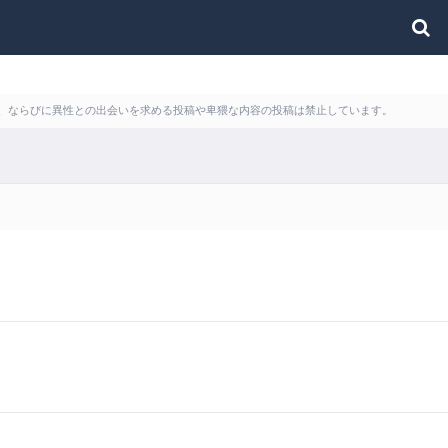
利用、ならびに異性との出会いを求める投稿や卑猥な内容の投稿は禁止しています。