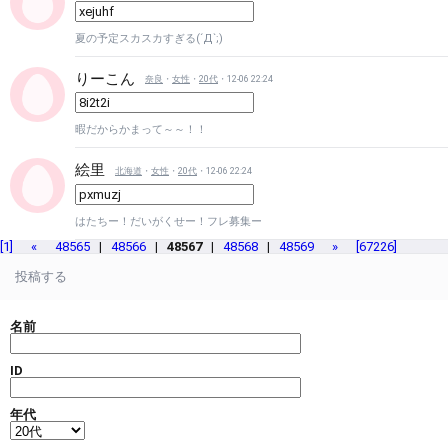
夏の予定スカスカすぎる(´Д`;)
りーこん
奈良
・
女性
・
20代
・12-06 22:24
暇だからかまって～～！！
絵里
北海道
・
女性
・
20代
・12-06 22:24
はたちー！だいがくせー！フレ募集ー
[1]
«
48565
|
48566
|
48567
|
48568
|
48569
»
[67226]
投稿する
名前
ID
年代