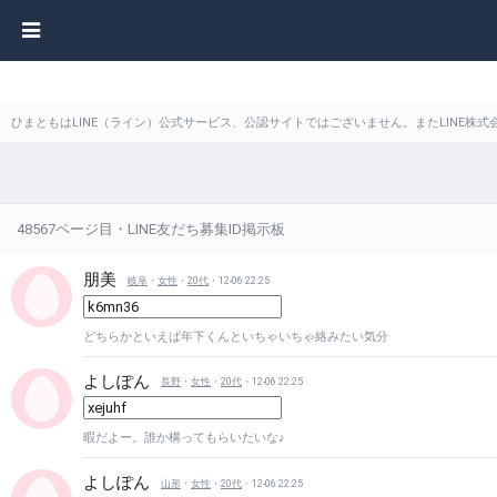
ひまともはLINE（ライン）公式サービス、公認サイトではございません。またLINE
48567ページ目・LINE友だち募集ID掲示板
朋美
岐阜
・
女性
・
20代
・12-06 22:25
どちらかといえば年下くんといちゃいちゃ絡みたい気分
よしぽん
長野
・
女性
・
20代
・12-06 22:25
暇だよー。誰か構ってもらいたいな♪
よしぽん
山形
・
女性
・
20代
・12-06 22:25