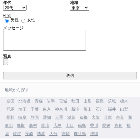
年代
地域
性別
男性
女性
メッセージ
写真
地域から探す
全国
北海道
青森
岩手
宮城
秋田
山形
福島
茨城
栃木
群馬
埼玉
千葉
東京
神奈川
新潟
富山
石川
福井
山梨
長野
岐阜
静岡
愛知
三重
滋賀
京都
大阪
兵庫
奈良
和
歌山
鳥取
島根
岡山
広島
山口
徳島
香川
愛媛
高知
福
岡
佐賀
長崎
熊本
大分
宮崎
鹿児島
沖縄