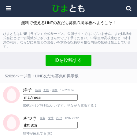
無料で使えるLINEの友だち募集ID掲示板へようこそ！
ひまともはLINE（ライン）公式サービス、公認サイトではございません。またLINE株
式会社とは一切関係がございませんのでご了承ください。中学生や高校生など18才未
満の利用、ならびに異性との出会いを求める投稿や卑猥な内容の投稿は禁止していま
す。
IDを投稿する
52826ページ目・LINE友だち募集ID掲示板
洋子
新潟
・
女性
・
20代
・12-02 20:52
50代だけど評判はいいです。見ながら電激する？
さつき
鳥取
・
女性
・
20代
・12-02 20:52
精神が疲れてる(笑)