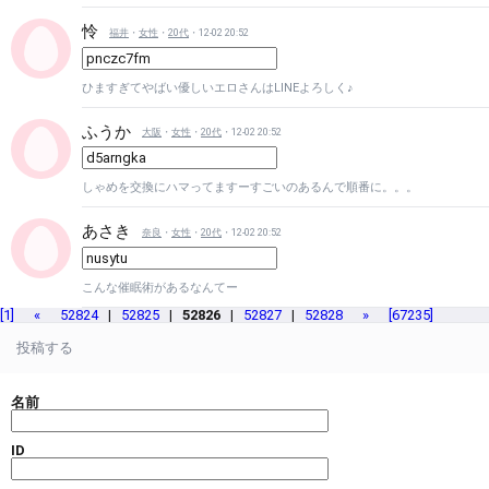
怜
福井
・
女性
・
20代
・12-02 20:52
ひますぎてやばい優しいエロさんはLINEよろしく♪
ふうか
大阪
・
女性
・
20代
・12-02 20:52
しゃめを交換にハマってますーすごいのあるんで順番に。。。
あさき
奈良
・
女性
・
20代
・12-02 20:52
こんな催眠術があるなんてー
[1]
«
52824
|
52825
|
52826
|
52827
|
52828
»
[67235]
投稿する
名前
ID