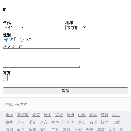
ID
年代
地域
性別
男性
女性
メッセージ
写真
地域から探す
全国
北海道
青森
岩手
宮城
秋田
山形
福島
茨城
栃木
群馬
埼玉
千葉
東京
神奈川
新潟
富山
石川
福井
山梨
長野
岐阜
静岡
愛知
三重
滋賀
京都
大阪
兵庫
奈良
和