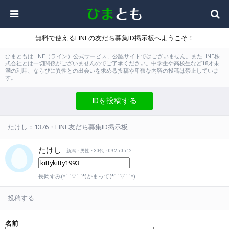
無料で使えるLINEの友だち募集ID掲示板へようこそ！
ひまともはLINE（ライン）公式サービス、公認サイトではございません。またLINE株
式会社とは一切関係がございませんのでご了承ください。中学生や高校生など18才未
満の利用、ならびに異性との出会いを求める投稿や卑猥な内容の投稿は禁止していま
す。
IDを投稿する
たけし：1376・LINE友だち募集ID掲示板
たけし
新潟
・
男性
・
30代
・09-25 05:12
長岡すみ(*⌒▽⌒*)かまって(*⌒▽⌒*)
投稿する
名前