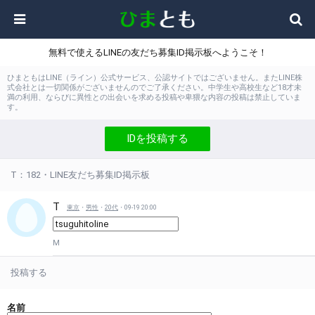
無料で使えるLINEの友だち募集ID掲示板へようこそ！
ひまともはLINE（ライン）公式サービス、公認サイトではございません。またLINE株
式会社とは一切関係がございませんのでご了承ください。中学生や高校生など18才未
満の利用、ならびに異性との出会いを求める投稿や卑猥な内容の投稿は禁止していま
す。
IDを投稿する
T：182・LINE友だち募集ID掲示板
T
東京
・
男性
・
20代
・09-19 20:00
M
投稿する
名前