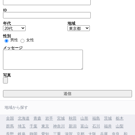
ID
年代
地域
性別
男性
女性
メッセージ
写真
地域から探す
全国
北海道
青森
岩手
宮城
秋田
山形
福島
茨城
栃木
群馬
埼玉
千葉
東京
神奈川
新潟
富山
石川
福井
山梨
長野
岐阜
静岡
愛知
三重
滋賀
京都
大阪
兵庫
奈良
和