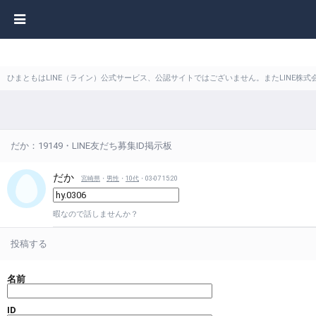
ひまともはLINE（ライン）公式サービス、公認サイトではございません。またLINE
だか：19149・LINE友だち募集ID掲示板
だか
宮崎県
・
男性
・
10代
・03-07 15:20
暇なので話しませんか？
投稿する
名前
ID