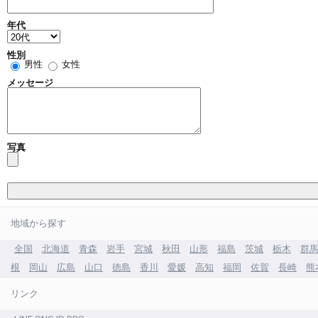
年代
性別
男性
女性
メッセージ
写真
地域から探す
全国
北海道
青森
岩手
宮城
秋田
山形
福島
茨城
栃木
群
根
岡山
広島
山口
徳島
香川
愛媛
高知
福岡
佐賀
長崎
熊
リンク