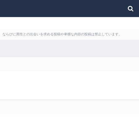
利用、ならびに異性との出会いを求める投稿や卑猥な内容の投稿は禁止しています。