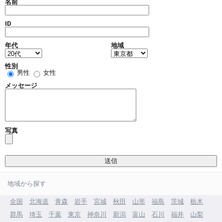
名前
ID
年代
地域
性別
男性
女性
メッセージ
写真
地域から探す
全国
北海道
青森
岩手
宮城
秋田
山形
福島
茨城
栃木
群馬
埼玉
千葉
東京
神奈川
新潟
富山
石川
福井
山梨