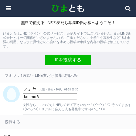
無料で使えるLINEの友だち募集ID掲示板へようこそ！
ひまともはLINE（ライン）公式サービス、公認サイトではございません。またLINE株
式会社とは一切関係がございませんのでご了承ください。中学生や高校生など18才未
満の利用、ならびに異性との出会いを求める投稿や卑猥な内容の投稿は禁止していま
す。
IDを投稿する
フミヤ：19337・LINE友だち募集ID掲示板
フミヤ
大阪
・
男性
・
30代
・03-28 00:35
女性なら、いつでもLINEして来て下さいね〜╰(*´︶`*)╯♡ 待ってまぁす
♪(๑ᴖ◡ᴖ๑)♪ リアルに会える人も募集中です♪(๑ᴖ◡ᴖ๑)♪
投稿する