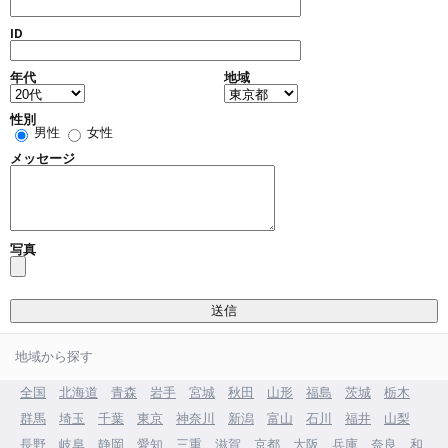
ID
年代
地域
性別
男性
女性
メッセージ
写真
地域から探す
全国
北海道
青森
岩手
宮城
秋田
山形
福島
茨城
栃木
群馬
埼玉
千葉
東京
神奈川
新潟
富山
石川
福井
山梨
長野
岐阜
静岡
愛知
三重
滋賀
京都
大阪
兵庫
奈良
和