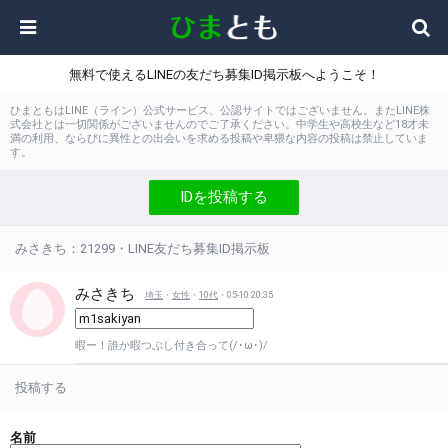
無料で使えるLINEの友だち募集ID掲示板へようこそ！
ひまともはLINE（ライン）公式サービス、公認サイトではございません。またLINE株
式会社とは一切関係がございませんのでご了承ください。中学生や高校生など18才未
満の利用、ならびに異性との出会いを求める投稿や卑猥な内容の投稿は禁止していま
す。
IDを投稿する
みさきち：21299・LINE友だち募集ID掲示板
みさきち
埼玉
・
女性
・
10代
・05-10 20:35
暇ー！誰か暇つぶし付き合って(/･ω･)/
投稿する
名前