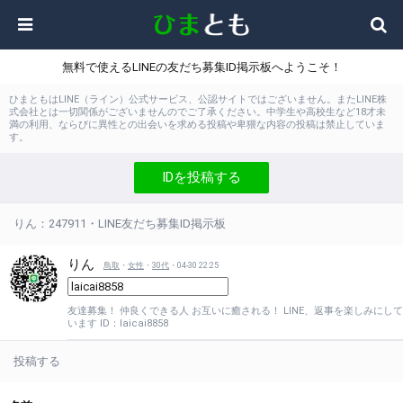
無料で使えるLINEの友だち募集ID掲示板へようこそ！
ひまともはLINE（ライン）公式サービス、公認サイトではございません。またLINE株
式会社とは一切関係がございませんのでご了承ください。中学生や高校生など18才未
満の利用、ならびに異性との出会いを求める投稿や卑猥な内容の投稿は禁止していま
す。
IDを投稿する
りん：247911・LINE友だち募集ID掲示板
りん
鳥取
・
女性
・
30代
・04-30 22:25
友達募集！ 仲良くできる人 お互いに癒される！ LINE、返事を楽しみにして
います ID：laicai8858
投稿する