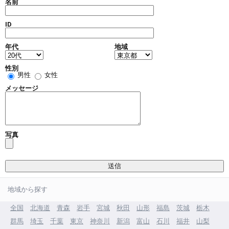
名前
ID
年代
地域
性別
男性
女性
メッセージ
写真
地域から探す
全国
北海道
青森
岩手
宮城
秋田
山形
福島
茨城
栃木
群馬
埼玉
千葉
東京
神奈川
新潟
富山
石川
福井
山梨