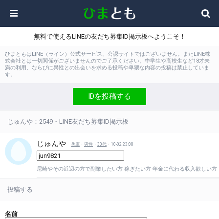
無料で使えるLINEの友だち募集ID掲示板へようこそ！
ひまともはLINE（ライン）公式サービス、公認サイトではございません。またLINE株
式会社とは一切関係がございませんのでご了承ください。中学生や高校生など18才未
満の利用、ならびに異性との出会いを求める投稿や卑猥な内容の投稿は禁止していま
す。
IDを投稿する
じゅんや：2549・LINE友だち募集ID掲示板
じゅんや
兵庫
・
男性
・
30代
・10-02 23:08
尼崎やその近辺の方で副業したい方 稼ぎたい方 年金に代わる収入欲しい方
投稿する
名前