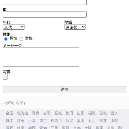
ID
年代
地域
性別
男性
女性
メッセージ
写真
地域から探す
全国
北海道
青森
岩手
宮城
秋田
山形
福島
茨城
栃木
群馬
埼玉
千葉
東京
神奈川
新潟
富山
石川
福井
山梨
長野
岐阜
静岡
愛知
三重
滋賀
京都
大阪
兵庫
奈良
和