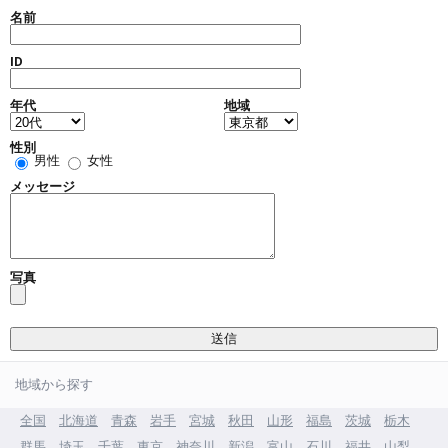
名前
ID
年代
地域
性別
男性
女性
メッセージ
写真
地域から探す
全国
北海道
青森
岩手
宮城
秋田
山形
福島
茨城
栃木
群馬
埼玉
千葉
東京
神奈川
新潟
富山
石川
福井
山梨