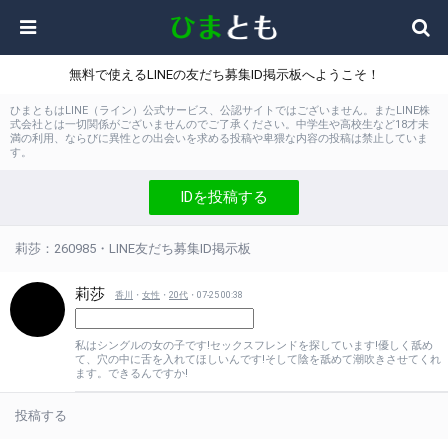
無料で使えるLINEの友だち募集ID掲示板へようこそ！
ひまともはLINE（ライン）公式サービス、公認サイトではございません。またLINE株
式会社とは一切関係がございませんのでご了承ください。中学生や高校生など18才未
満の利用、ならびに異性との出会いを求める投稿や卑猥な内容の投稿は禁止していま
す。
IDを投稿する
莉莎：260985・LINE友だち募集ID掲示板
莉莎
香川
・
女性
・
20代
・07-25 00:38
私はシングルの女の子です!セックスフレンドを探しています!優しく舐め
て、穴の中に舌を入れてほしいんです!そして陰を舐めて潮吹きさせてくれ
ます。できるんですか!
投稿する