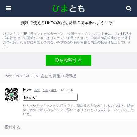
無料で使えるLINEの友だち募集ID掲示板へようこそ！
ひまともはLINE（ライン）公式サービス、公認サイトではございません。またLINE株
式会社とは一切関係がございませんのでご了承ください。中学生や高校生など18才未
満の利用、ならびに異性との出会いを求める投稿や卑猥な内容の投稿は禁止していま
す。
IDを投稿する
love：267958・LINE友だち募集ID掲示板
love
高知
・
女性
・
20代
・11-11 00:42
いちゃいちゃキスとか大好きです。舐めるのもなめられるのも好き。騎乗
位で自分で動くのもバックで思いっきりされるのも大好き。いろいろした
いね。
投稿する