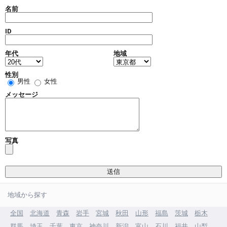
名前
ID
年代
地域
性別
男性
女性
メッセージ
写真
地域から探す
全国
北海道
青森
岩手
宮城
秋田
山形
福島
茨城
栃木
群馬
埼玉
千葉
東京
神奈川
新潟
富山
石川
福井
山梨