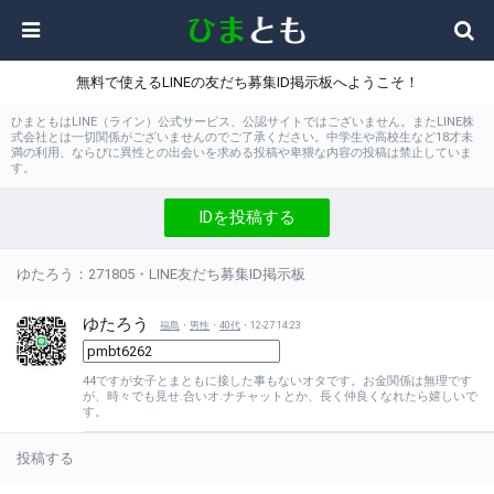
無料で使えるLINEの友だち募集ID掲示板へようこそ！
ひまともはLINE（ライン）公式サービス、公認サイトではございません。またLINE株
式会社とは一切関係がございませんのでご了承ください。中学生や高校生など18才未
満の利用、ならびに異性との出会いを求める投稿や卑猥な内容の投稿は禁止していま
す。
IDを投稿する
ゆたろう：271805・LINE友だち募集ID掲示板
ゆたろう
福島
・
男性
・
40代
・12-27 14:23
44ですが女子とまともに接した事もないオタです。お金関係は無理です
が、時々でも見せ.合いオ.ナチャットとか、長く仲良くなれたら嬉しいで
す。
投稿する