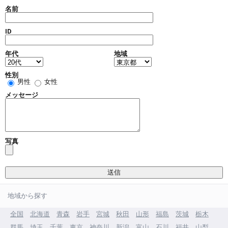
名前
ID
年代
地域
性別
男性
女性
メッセージ
写真
地域から探す
全国
北海道
青森
岩手
宮城
秋田
山形
福島
茨城
栃木
群馬
埼玉
千葉
東京
神奈川
新潟
富山
石川
福井
山梨