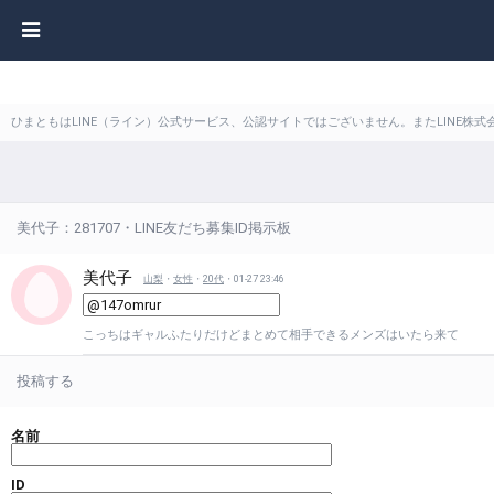
ひまともはLINE（ライン）公式サービス、公認サイトではございません。またLINE
美代子：281707・LINE友だち募集ID掲示板
美代子
山梨
・
女性
・
20代
・01-27 23:46
こっちはギャルふたりだけどまとめて相手できるメンズはいたら来て
投稿する
名前
ID