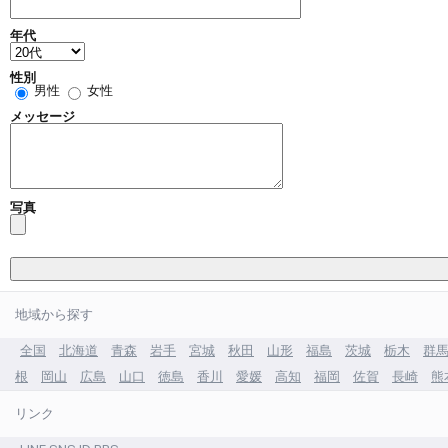
年代
性別
男性
女性
メッセージ
写真
地域から探す
全国
北海道
青森
岩手
宮城
秋田
山形
福島
茨城
栃木
群
根
岡山
広島
山口
徳島
香川
愛媛
高知
福岡
佐賀
長崎
熊
リンク