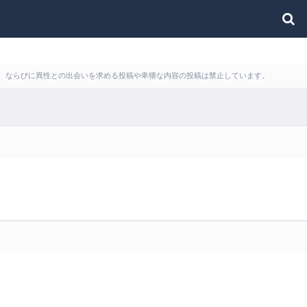
利用、ならびに異性との出会いを求める投稿や卑猥な内容の投稿は禁止しています。