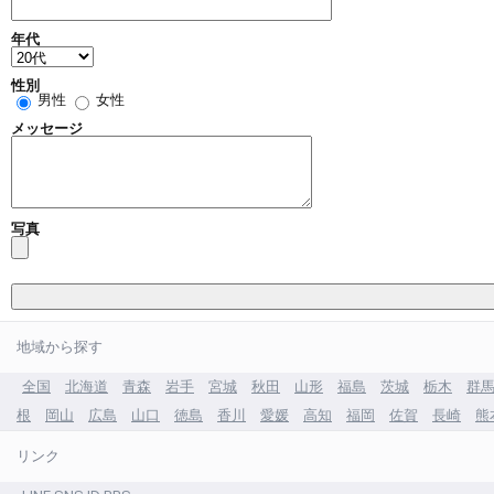
年代
性別
男性
女性
メッセージ
写真
地域から探す
全国
北海道
青森
岩手
宮城
秋田
山形
福島
茨城
栃木
群
根
岡山
広島
山口
徳島
香川
愛媛
高知
福岡
佐賀
長崎
熊
リンク