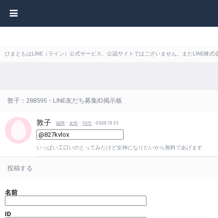
ひまともはLINE（ライン）公式サービス、公認サイトではございません。またLINE
敦子：288595・LINE友だち募集ID掲示板
敦子
福岡
・
女性
・
10代
・05-08 18:35
いっぱい工口いのとってみたけど女神になりたいから無料であげます
投稿する
名前
ID