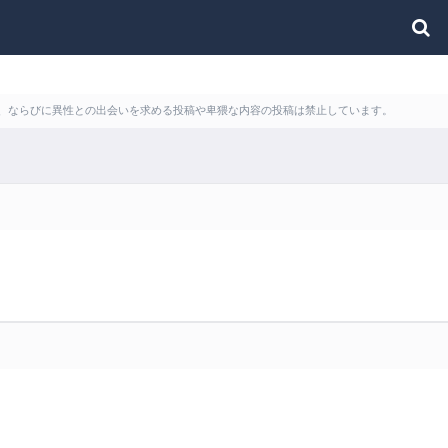
利用、ならびに異性との出会いを求める投稿や卑猥な内容の投稿は禁止しています。