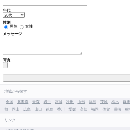
年代
性別
男性
女性
メッセージ
写真
地域から探す
全国
北海道
青森
岩手
宮城
秋田
山形
福島
茨城
栃木
群
根
岡山
広島
山口
徳島
香川
愛媛
高知
福岡
佐賀
長崎
熊
リンク