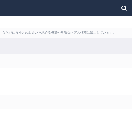
利用、ならびに異性との出会いを求める投稿や卑猥な内容の投稿は禁止しています。