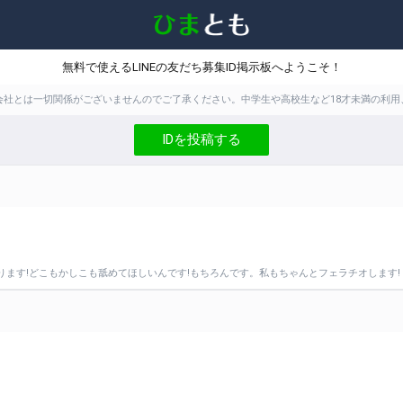
無料で使えるLINEの友だち募集ID掲示板へようこそ！
株式会社とは一切関係がございませんのでご了承ください。中学生や高校生など18才未満の
IDを投稿する
ります!どこもかしこも舐めてほしいんです!もちろんです。私もちゃんとフェラチオします!