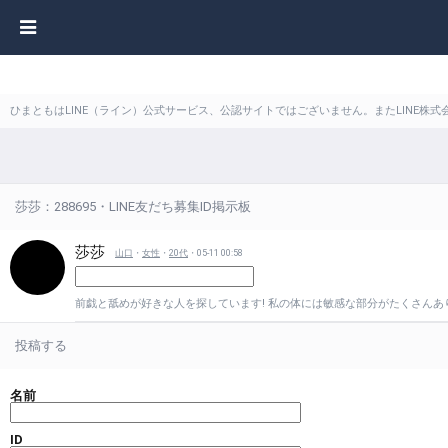
ひまともはLINE（ライン）公式サービス、公認サイトではございません。またLINE
莎莎：288695・LINE友だち募集ID掲示板
莎莎
山口
・
女性
・
20代
・05-11 00:58
前戯と舐めが好きな人を探しています! 私の体には敏感な部分がたくさんあ
投稿する
名前
ID