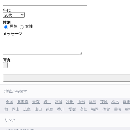
年代
性別
男性
女性
メッセージ
写真
地域から探す
全国
北海道
青森
岩手
宮城
秋田
山形
福島
茨城
栃木
群
根
岡山
広島
山口
徳島
香川
愛媛
高知
福岡
佐賀
長崎
熊
リンク