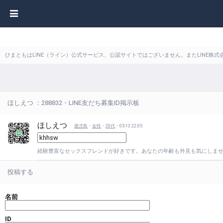
ひまともはLINE（ライン）公式サービス、公認サイトではございません。またLINE
ほしえつ ：288832・LINE友だち募集ID掲示板
ほしえつ
鹿児島
・
女性
・
20代
・05-13 22:05
経験豊富なセックスフレンドが好きです。あなたの年齢も外見も気にしま
投稿する
名前
ID