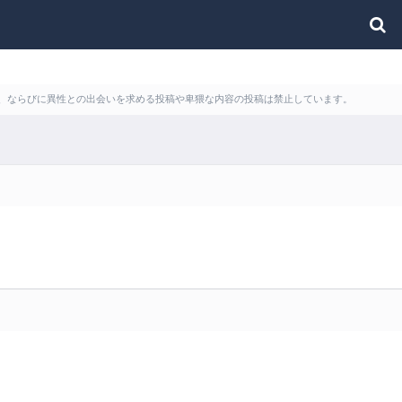
利用、ならびに異性との出会いを求める投稿や卑猥な内容の投稿は禁止しています。