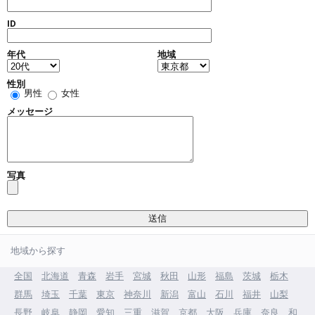
ID
年代
地域
性別
男性
女性
メッセージ
写真
地域から探す
全国
北海道
青森
岩手
宮城
秋田
山形
福島
茨城
栃木
群馬
埼玉
千葉
東京
神奈川
新潟
富山
石川
福井
山梨
長野
岐阜
静岡
愛知
三重
滋賀
京都
大阪
兵庫
奈良
和