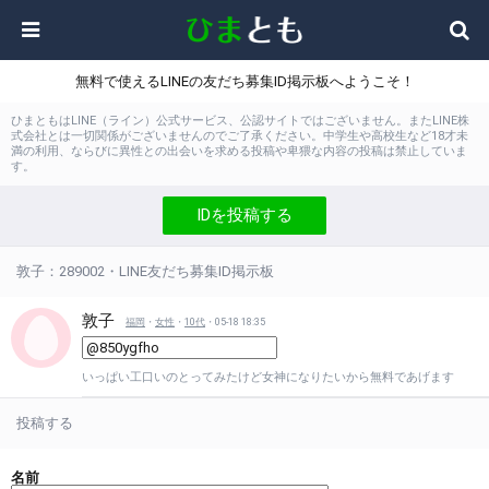
無料で使えるLINEの友だち募集ID掲示板へようこそ！
ひまともはLINE（ライン）公式サービス、公認サイトではございません。またLINE株
式会社とは一切関係がございませんのでご了承ください。中学生や高校生など18才未
満の利用、ならびに異性との出会いを求める投稿や卑猥な内容の投稿は禁止していま
す。
IDを投稿する
敦子：289002・LINE友だち募集ID掲示板
敦子
福岡
・
女性
・
10代
・05-18 18:35
いっぱい工口いのとってみたけど女神になりたいから無料であげます
投稿する
名前