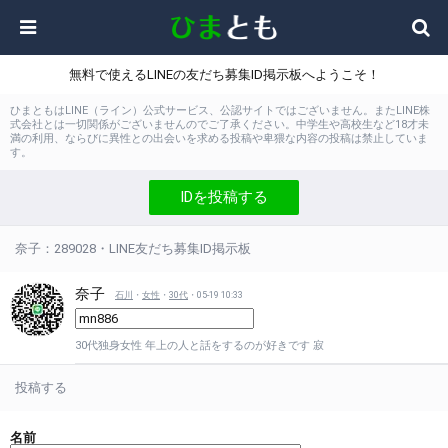
無料で使えるLINEの友だち募集ID掲示板へようこそ！
ひまともはLINE（ライン）公式サービス、公認サイトではございません。またLINE株
式会社とは一切関係がございませんのでご了承ください。中学生や高校生など18才未
満の利用、ならびに異性との出会いを求める投稿や卑猥な内容の投稿は禁止していま
す。
IDを投稿する
奈子：289028・LINE友だち募集ID掲示板
奈子
石川
・
女性
・
30代
・05-19 10:33
30代独身女性 年上の人と話をするのが好きです 寂
投稿する
名前