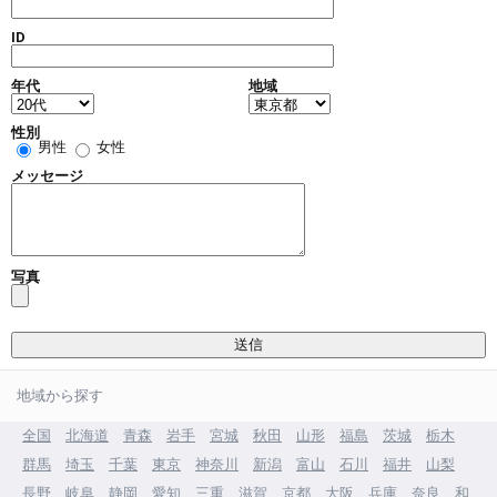
ID
年代
地域
性別
男性
女性
メッセージ
写真
地域から探す
全国
北海道
青森
岩手
宮城
秋田
山形
福島
茨城
栃木
群馬
埼玉
千葉
東京
神奈川
新潟
富山
石川
福井
山梨
長野
岐阜
静岡
愛知
三重
滋賀
京都
大阪
兵庫
奈良
和