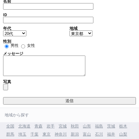
名前
ID
年代
地域
性別
男性
女性
メッセージ
写真
地域から探す
全国
北海道
青森
岩手
宮城
秋田
山形
福島
茨城
栃木
群馬
埼玉
千葉
東京
神奈川
新潟
富山
石川
福井
山梨