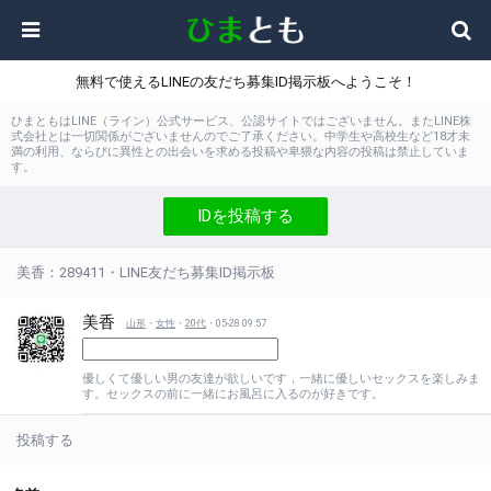
無料で使えるLINEの友だち募集ID掲示板へようこそ！
ひまともはLINE（ライン）公式サービス、公認サイトではございません。またLINE株
式会社とは一切関係がございませんのでご了承ください。中学生や高校生など18才未
満の利用、ならびに異性との出会いを求める投稿や卑猥な内容の投稿は禁止していま
す。
IDを投稿する
美香：289411・LINE友だち募集ID掲示板
美香
山形
・
女性
・
20代
・05-28 09:57
優しくて優しい男の友達が欲しいです，一緒に優しいセックスを楽しみま
す。セックスの前に一緒にお風呂に入るのが好きです。
投稿する