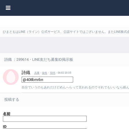
ひまともはLINE（ライン）公式サービス、公認サイトではございません。またLINE
詩織 ：289614・LINE友だち募集ID掲示板
詩織
兵庫
・
女性
・
10代
・06-02 20:35
自分でいうのもあれだけどめんへらって言われるのでそれでもいいなら絡
投稿する
名前
ID