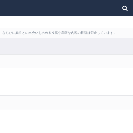
利用、ならびに異性との出会いを求める投稿や卑猥な内容の投稿は禁止しています。