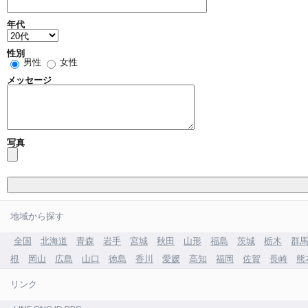
年代
性別
男性
女性
メッセージ
写真
地域から探す
全国
北海道
青森
岩手
宮城
秋田
山形
福島
茨城
栃木
群
根
岡山
広島
山口
徳島
香川
愛媛
高知
福岡
佐賀
長崎
熊
リンク