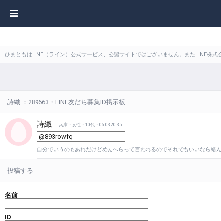
ひまともはLINE（ライン）公式サービス、公認サイトではございません。またLINE
詩織 ：289663・LINE友だち募集ID掲示板
詩織
兵庫
・
女性
・
10代
・06-03 20:35
自分でいうのもあれだけどめんへらって言われるのでそれでもいいなら絡
投稿する
名前
ID