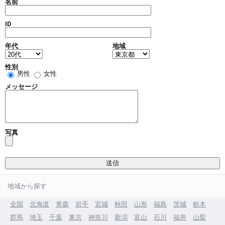
名前
ID
年代
地域
性別
男性
女性
メッセージ
写真
地域から探す
全国
北海道
青森
岩手
宮城
秋田
山形
福島
茨城
栃木
群馬
埼玉
千葉
東京
神奈川
新潟
富山
石川
福井
山梨