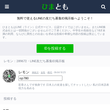
無料で使えるLINEの友だち募集ID掲示板へようこそ！
ひまともはLINE（ライン）公式サービス、公認サイトではございません。またLINE株
式会社とは一切関係がございませんのでご了承ください。中学生や高校生など18才未
満の利用、ならびに異性との出会いを求める投稿や卑猥な内容の投稿は禁止していま
す。
IDを投稿する
レモン：289672・LINE友だち募集ID掲示板
レモン
神奈川
・
女性
・
40代
・06-04 10:25
彩香さんです独身です 日本人の友達を探してチャットしたい 私の日本語表
現力を高める
投稿する