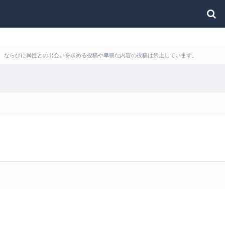
利用、ならびに異性との出会いを求める投稿や卑猥な内容の投稿は禁止しています。