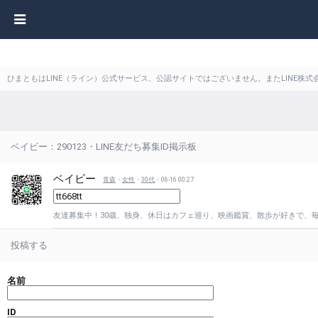
ひまともはLINE（ライン）公式サービス、公認サイトではございません。またLINE
ベイビー：290123・LINE友だち募集ID掲示板
ベイビー
青森
・
女性
・
30代
・06-16 00:27
友達募集中！30歳、独身、休日はカフェ巡り、映画鑑賞、散歩が好きで、
投稿する
名前
ID