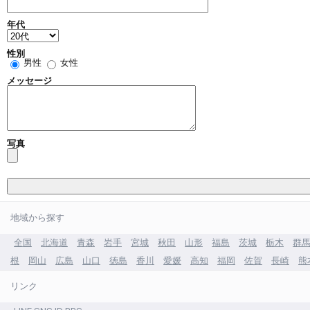
年代
性別
男性
女性
メッセージ
写真
地域から探す
全国
北海道
青森
岩手
宮城
秋田
山形
福島
茨城
栃木
群
根
岡山
広島
山口
徳島
香川
愛媛
高知
福岡
佐賀
長崎
熊
リンク