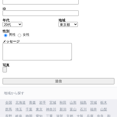
ID
年代
地域
性別
男性
女性
メッセージ
写真
地域から探す
全国
北海道
青森
岩手
宮城
秋田
山形
福島
茨城
栃木
群馬
埼玉
千葉
東京
神奈川
新潟
富山
石川
福井
山梨
長野
岐阜
静岡
愛知
三重
滋賀
京都
大阪
兵庫
奈良
和