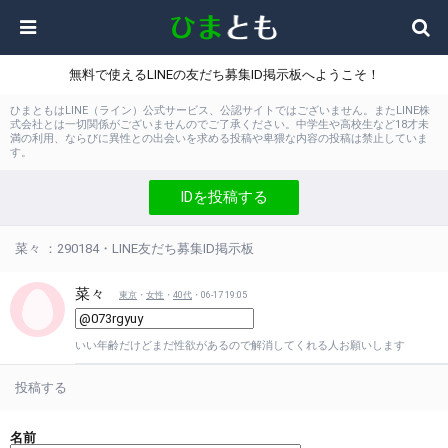
無料で使えるLINEの友だち募集ID掲示板へようこそ！
ひまともはLINE（ライン）公式サービス、公認サイトではございません。またLINE株
式会社とは一切関係がございませんのでご了承ください。中学生や高校生など18才未
満の利用、ならびに異性との出会いを求める投稿や卑猥な内容の投稿は禁止していま
す。
IDを投稿する
菜々 ：290184・LINE友だち募集ID掲示板
菜々
東京
・
女性
・
40代
・06-17 19:05
いい年齢だけどまだ性欲があるので解消してくれる人お願いします
投稿する
名前