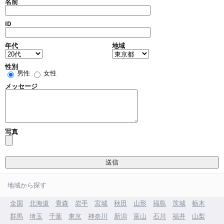
名前
ID
年代
地域
性別
男性
女性
メッセージ
写真
地域から探す
全国
北海道
青森
岩手
宮城
秋田
山形
福島
茨城
栃木
群馬
埼玉
千葉
東京
神奈川
新潟
富山
石川
福井
山梨