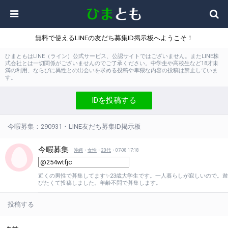
無料で使えるLINEの友だち募集ID掲示板へようこそ！
ひまともはLINE（ライン）公式サービス、公認サイトではございません。またLINE株
式会社とは一切関係がございませんのでご了承ください。中学生や高校生など18才未
満の利用、ならびに異性との出会いを求める投稿や卑猥な内容の投稿は禁止していま
す。
IDを投稿する
今暇募集：290931・LINE友だち募集ID掲示板
今暇募集
沖縄
・
女性
・
20代
・07-08 17:18
近くの男性で募集してます✨23歳大学生です。一人暮らしが寂しいので。遊
びたくて投稿しました。年齢不問で募集します。
投稿する