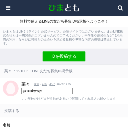
無料で使えるLINEの友だち募集ID掲示板へようこそ！
ひまともはLINE（ライン）公式サービス、公認サイトではございません。またLINE株
式会社とは一切関係がございませんのでご了承ください。中学生や高校生など18才未
満の利用、ならびに異性との出会いを求める投稿や卑猥な内容の投稿は禁止していま
す。
IDを投稿する
菜々 ：291005・LINE友だち募集ID掲示板
菜々
東京
・
女性
・
40代
・07-09 19:05
いい年齢だけどまだ性欲があるので解消してくれる人お願いします
投稿する
名前