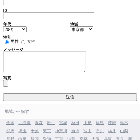
ID
年代
地域
性別
男性
女性
メッセージ
写真
地域から探す
全国
北海道
青森
岩手
宮城
秋田
山形
福島
茨城
栃木
群馬
埼玉
千葉
東京
神奈川
新潟
富山
石川
福井
山梨
長野
岐阜
静岡
愛知
三重
滋賀
京都
大阪
兵庫
奈良
和