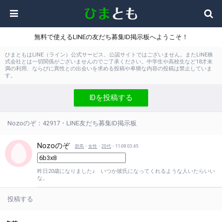
無料で使えるLINEの友だち募集ID掲示板へようこそ！
ひまともはLINE（ライン）公式サービス、公認サイトではございません。またLINE株
式会社とは一切関係がございませんのでご了承ください。中学生や高校生など18才未
満の利用、ならびに異性との出会いを求める投稿や卑猥な内容の投稿は禁止していま
す。
IDを投稿する
Nozoのぞ：42917・LINE友だち募集ID掲示板
Nozoのぞ
群馬
・
女性
・
20代
・11-08 03:45
昨日20歳になりました♪ いつか彼氏になってくれるような人いたらいい
な。
投稿する