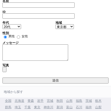
名前
ID
年代
地域
性別
男性
女性
メッセージ
写真
地域から探す
全国
北海道
青森
岩手
宮城
秋田
山形
福島
茨城
栃木
群馬
埼玉
千葉
東京
神奈川
新潟
富山
石川
福井
山梨